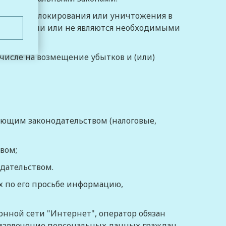
нных, их блокирования или уничтожения в
олученными или не являются необходимыми
их прав.
 числе на возмещение убытков и (или)
ующим законодательством (налоговые,
вом;
одательством.
х по его просьбе информацию,
нной сети "Интернет", оператор обязан
, извлечение персональных данных граждан