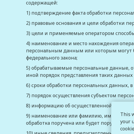
содержащей:
1) подтверждение факта обработки персон
2) правовые основания и цели обработки п
3) цели и применяемые оператором способ
4) наименование и место нахождения операт
персональным данным или которым могут б
федерального закона
;
5) обрабатываемые персональные данные, о
иной порядок представления таких данных
6) сроки обработки персональных данных, в
7) порядок осуществления субъектом перс
8) информацию об осуществленной или о п
This 
9) наименование или фамилию, имя, отчест
your u
обработка поручена или будет поручена так
cooki
10) иные сведения, предусмотренные
Феде