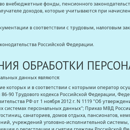
во внебюджетные фонды, пенсионного законодательст
учателе доходов, которые учитываются при начислен
кументации в соответствии с
трудовым
,
налоговым за
конодательства Российской Федерации.
НИЯ ОБРАБОТКИ ПЕРСО
нальных данных являются:
ние которых и в соответствии с которыми оператор ос
 86-90
Трудового кодекса Российской Федерации, Федера
тельства РФ от 1 ноября 2012 г. N 1119 "Об утвержде
 системах персональных данных"; Приказ МВД России о
стиниц, санаториев, домов отдыха, пансионатов, кем
ний, учреждений уголовно-исполнительной системы,
ации о регистрации и снятии граждан Российской Фе