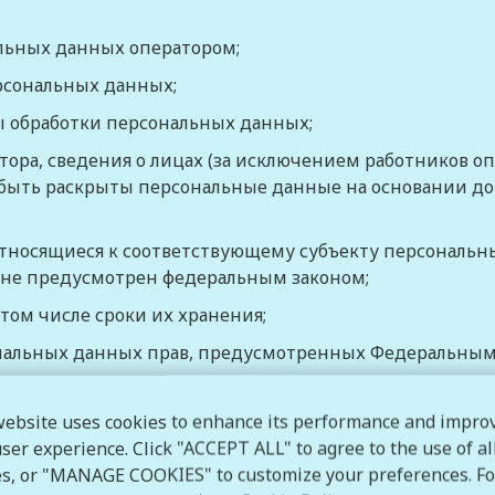
альных данных оператором;
ерсональных данных;
ы обработки персональных данных;
ора, сведения о лицах (за исключением работников оп
ыть раскрыты персональные данные на основании дог
тносящиеся к соответствующему субъекту персональны
 не предусмотрен
федеральным законом
;
 том числе сроки их хранения;
ональных данных прав, предусмотренных
Федеральным
редполагаемой трансграничной передаче данных;
website uses cookies to enhance its performance and impro
во и адрес лица, осуществляющего обработку персонал
ser experience. Click "ACCEPT ALL" to agree to the use of al
ому лицу;
es, or "MANAGE COOKIES" to customize your preferences. Fo
ральным законом
"О персональных данных" или други