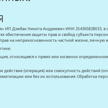
Я
ре» ИП Дзюбак Никита Андреевич ИНН 254305828033, в
елях обеспечения защиты прав и свобод субъекта персо
прав на неприкосновенность частной жизни, личную 
итике:
ация, относящаяся к прямо или косвенно определенно
ое действие (операция) или совокупность действий (
оматизации или без их использования. Обработка перс