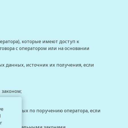
ератора), которые имеют доступ к
овора с оператором или на основании
х данных, источник их получения, если
 законом
;
ve
ьных данных по поручению оператора, если
l
r
ми федеральными законами.