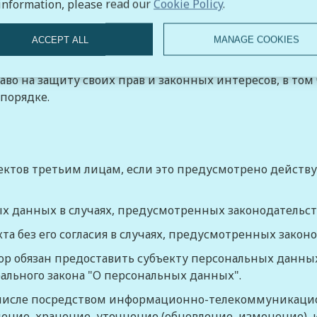
information, please read our
Cookie Policy
.
ребовать от оператора уточнения его персональных да
ся неполными, устаревшими, неточными, незаконно п
ACCEPT ALL
MANAGE COOKIES
ринимать предусмотренные законом меры по защите сво
аво на защиту своих прав и законных интересов, в том
порядке.
ектов третьим лицам, если это предусмотрено действ
ых данных в случаях, предусмотренных законодательст
та без его согласия в случаях, предусмотренных закон
тор обязан предоставить субъекту персональных данны
льного закона "О персональных данных".
м числе посредством информационно-телекоммуникацио
ление, хранение, уточнение (обновление, изменение)