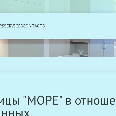
RS
SERVICES
CONTACTS
ицы "МОРЕ" в отнош
анных.